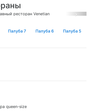
ораны
Next
Палуба 7
Палуба 6
Палуба 5
а queen-size