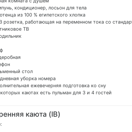
ая комната с душем
унь, кондиционер, лосьон для тела
тенца из 100 % египетского хлопка
В розетка, работающая на переменном тока со станд
никовое ТВ
одильник
ф
еробная
ефон
менный стол
невная уборка номера
лнительная ежевечерняя подготовка ко сну
которых каютах есть пульман для 3 и 4 гостей
ренняя каюта (IB)
е: