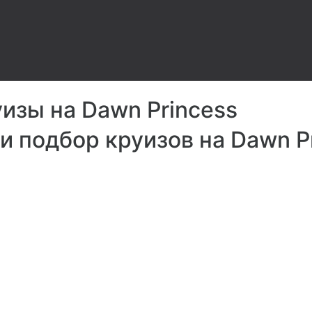
изы на Dawn Princess
и подбор круизов на Dawn P
Гла
otus
е
Раз