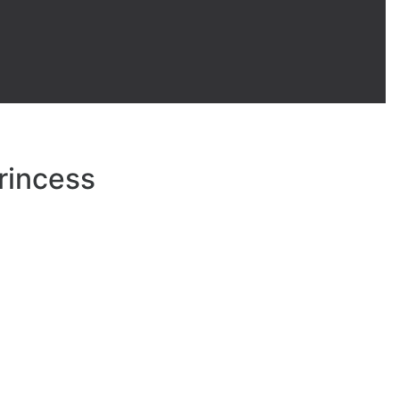
rincess
вный ресторан
Venetian
мещает 500 человек.