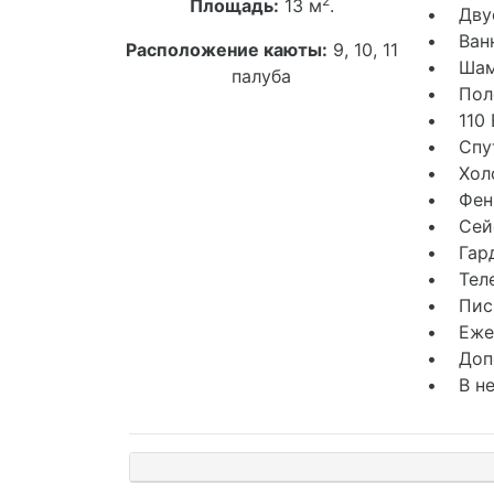
2
Площадь:
13 м
.
• Двус
• Ванн
Расположение каюты:
9, 10, 11
• Шамп
палуба
• Поло
• 110 
• Спут
• Хол
• Фен
• Сей
• Гард
• Тел
• Пись
• Ежед
• Допо
• В не