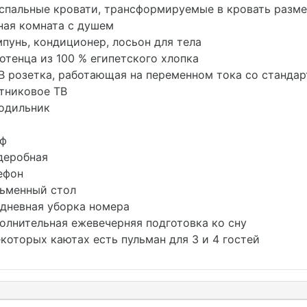
пальные кровати, трансформируемые в кровать размер
ая комната с душем
унь, кондиционер, лосьон для тела
тенца из 100 % египетского хлопка
В розетка, работающая на переменном тока со станд
никовое ТВ
одильник
ф
еробная
ефон
менный стол
невная уборка номера
лнительная ежевечерняя подготовка ко сну
которых каютах есть пульман для 3 и 4 гостей