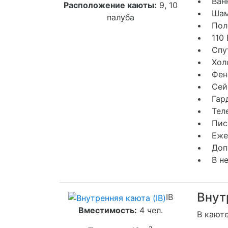
• Ванн
Расположение каюты:
9, 10
• Шамп
палуба
• Поло
• 110 
• Спут
• Хол
• Фен
• Сей
• Гард
• Тел
• Пись
• Ежед
• Допо
• В не
Внут
IB
Вместимость:
4 чел.
В кают