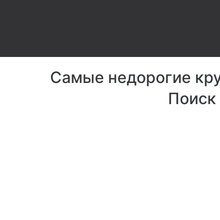
Самые недорогие кру
Поиск 
SPA-центр L
в азиатском стил