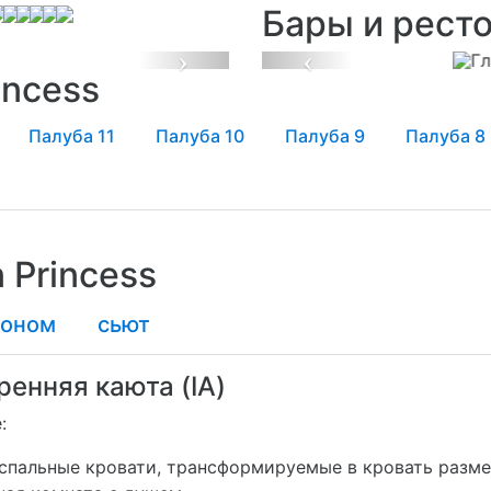
Бары и рест
Next
Previous
incess
Палуба 11
Палуба 10
Палуба 9
Палуба 8
 Princess
коном
сьют
ренняя каюта (IA)
е:
пальные кровати, трансформируемые в кровать размер