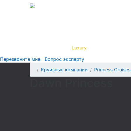
Вип Круиз
Luxury
Полезная инфор
Перезвоните мне
Вопрос эксперту
Круизные компании
Princess Cruises
Dawn Princess