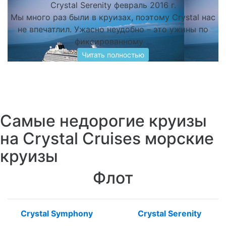
Crystal Serenity февраль 2016 г.
Мы много раз были в круизах, поэтому Crystal нас
не впечатлил. Ужасно неудобно – это ужины по
фиксированному ...
Читать полностью
Самые недорогие круизы
на Crystal Cruises морские
круизы
Флот
Crystal Symphony
Crystal Serenity