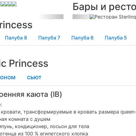
Бары и рест
Next
Previous
rincess
Палуба 8
Палуба 7
Палуба 6
Палуба 5
c Princess
коном
сьют
ренняя каюта (IB)
:
кровати, трансформируемые в кровать размера queen-
ая комната с душем
унь, кондиционер, лосьон для тела
тенца из 100 % египетского хлопка