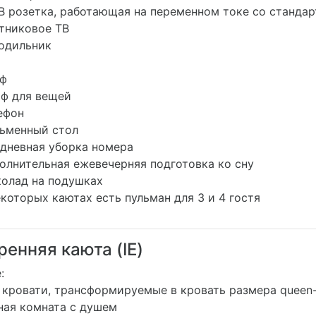
В розетка, работающая на переменном токе со станд
никовое ТВ
одильник
ф
 для вещей
ефон
менный стол
невная уборка номера
лнительная ежевечерняя подготовка ко сну
лад на подушках
которых каютах есть пульман для 3 и 4 гостя
ренняя каюта (IE)
:
кровати, трансформируемые в кровать размера queen-
ая комната с душем