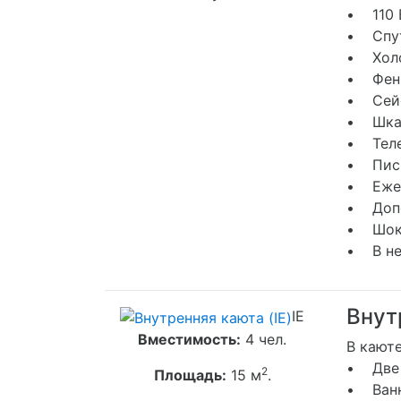
• 110 
• Спут
• Хол
• Фен
• Сей
• Шкаф
• Тел
• Пись
• Ежед
• Допо
• Шоко
• В не
Внут
IE
Вместимость:
4 чел.
В каюте
• Две 
2
Площадь:
15 м
.
• Ванн