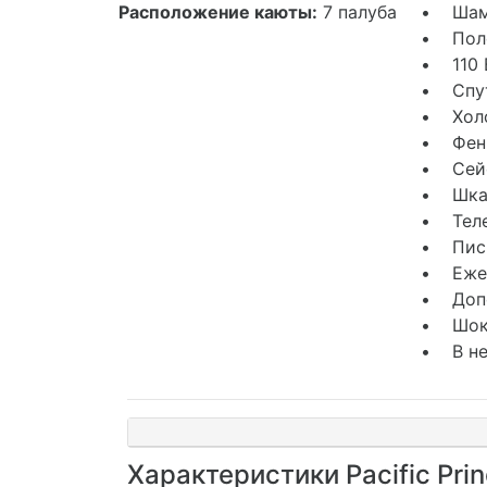
Расположение каюты:
7 палуба
• Шамп
• Поло
• 110 
• Спут
• Хол
• Фен
• Сей
• Шкаф
• Тел
• Пись
• Ежед
• Допо
• Шоко
• В не
Характеристики Pacific Pri