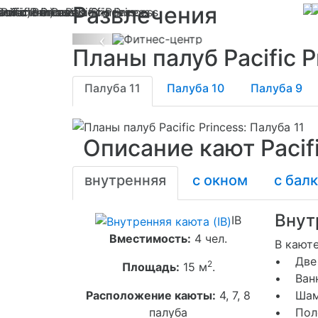
Развлечения
Previous
Планы палуб Pacific P
Палуба 11
Палуба 10
Палуба 9
Описание кают Pacifi
внутренняя
с окном
с бал
Внут
IB
Вместимость:
4 чел.
В каюте
• Две 
2
Площадь:
15 м
.
• Ванн
Расположение каюты:
4, 7, 8
• Шамп
палуба
• Поло