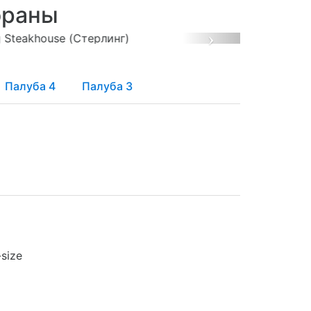
ораны
Next
Палуба 4
Палуба 3
size