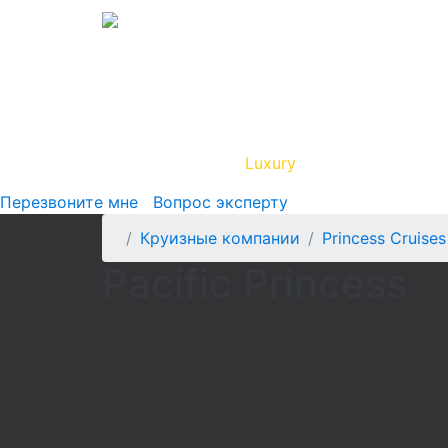
Вип Круиз
Luxury
Полезная инфор
Перезвоните мне
Вопрос эксперту
Круизные компании
Princess Cruises
Pacific Princess