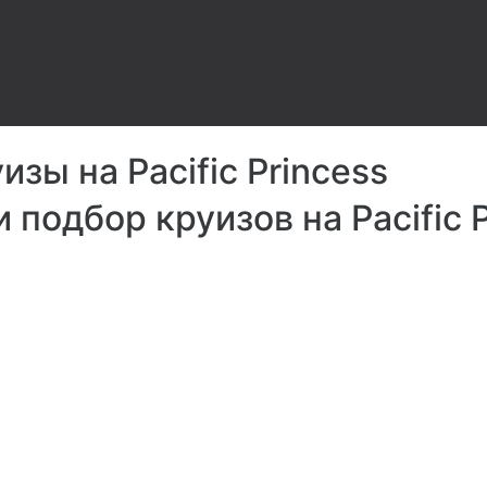
зы на Pacific Princess
 подбор круизов на Pacific 
Рес
тр
Steak