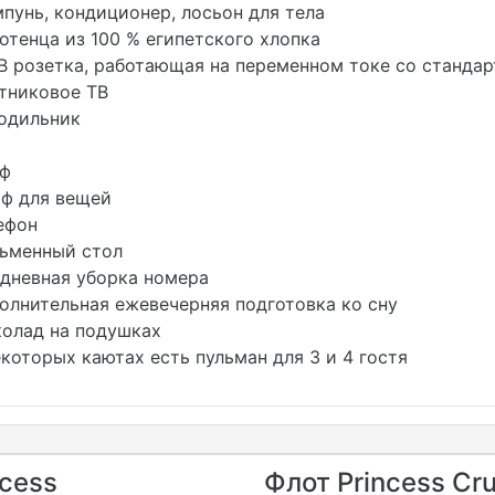
унь, кондиционер, лосьон для тела
тенца из 100 % египетского хлопка
В розетка, работающая на переменном токе со станд
никовое ТВ
одильник
ф
 для вещей
ефон
менный стол
невная уборка номера
лнительная ежевечерняя подготовка ко сну
лад на подушках
которых каютах есть пульман для 3 и 4 гостя
ncess
Флот Princess Cru