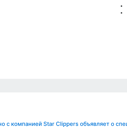
мация
Круизные компании
Лучшие предложения
о с компанией Star Clippers объявляет о сп