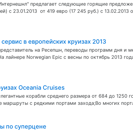
з Интернешнл" предлагает следующие горящие предлож
й) с 23.01.2013 от 419 евро (17 245 руб.) c 13.02.2013 о
сервис в европейских круизах 2013
представитель на Ресепшн, переводы программ дня и м
а лайнере Norwegian Epic с весны по октябрь 2013 го
уизах Oceania Cruises
 Элегантные корабли среднего размера от 684 до 1250
маршруты с редкими портами захода;Во многих портах 
лы по суперцене