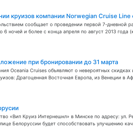
и круизов компании Norwegian Cruise Line с
ольствием сообщает о проведении первой 7-дневной р
6 ночей и более с конца апреля по август 2013 года 
дложение при бронировании до 31 марта
ния Oceania Cruises объявляют о невероятных скидках
изов: Драгоценная Восточная Европа, из Венеции в Афи
орусии
во «Вип Круиз Интернешнл» в Минске по адресу: ул. Рев
олице Белоруссии будет способствовать улучшению каче