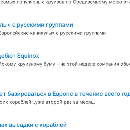
з самых популярных круизов по Средиземному морю эт
улы» с русскими группами
Европейские каникулы» с русскими группами
дебют Equinox
ейскому круизному буму – на этой неделе компания объ
т базироваться в Европе в течение всего го
воих кораблей…уже второй раз за месяц.
лах высадки с кораблей