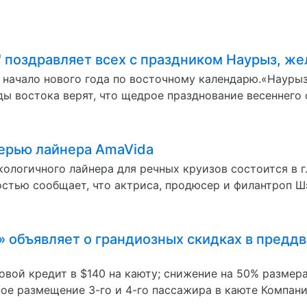
 поздравляет всех с праздником Наурыз, же
и начало нового года по восточному календарю.«Наурыз
ы востока верят, что щедрое празднование весеннего о
терью лайнера AmaVida
ологичного лайнера для речных круизов состоится в г.
стью сообщает, что актриса, продюсер и филантроп Шэ
 объявляет о грандиозных скидках в предд
вой кредит в $140 на каюту; снижение на 50% размера
ое размещение 3-го и 4-го пассажира в каюте Компания