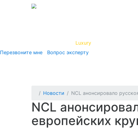
Вип Круиз
Luxury
Полезная инфор
Перезвоните мне
Вопрос эксперту
Новости
NCL анонсировало русскоя
NCL анонсировал
европейских кру