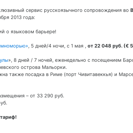
клюзивный сервис русскоязычного сопровождения во
ября 2013 года:
ий о языковом барьере!
емноморью»
, 5 дней/4 ночи, с 1 мая ,
от 22 048 руб. (€ 
кулы
», 8 дней / 7 ночей, еженедельно с посещением Ба
левского острова Мальорки.
на также посадка в Риме (порт Чивитавеккья) и Марсе
змещения – от 33 290 руб.
уб.
 тариф!