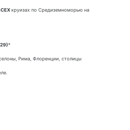
ВСЕХ
круизах по Средиземноморью на
529)
*
рселоны, Рима, Флоренции, столицы
ле.