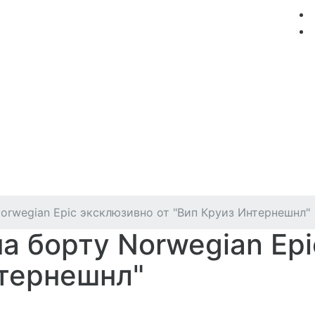
мация
Круизные компании
Лучшие предложения
orwegian Epic эксклюзивно от "Вип Круиз Интернешнл"
на борту Norwegian Ep
нтернешнл"