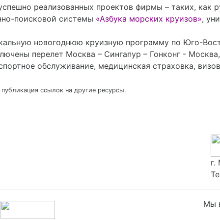
успешно реализованных проектов фирмы – таких, как 
онно-поисковой системы
«Азбука морских круизов»
, ун
икальную новогоднюю круизную программу по Юго-Вост
ключены перелет Москва – Сингапур – Гонконг - Москва,
нспортное обслуживание, медицинская страховка, визо
 публикация ссылок на другие ресурсы.
г.
Те
Мы в