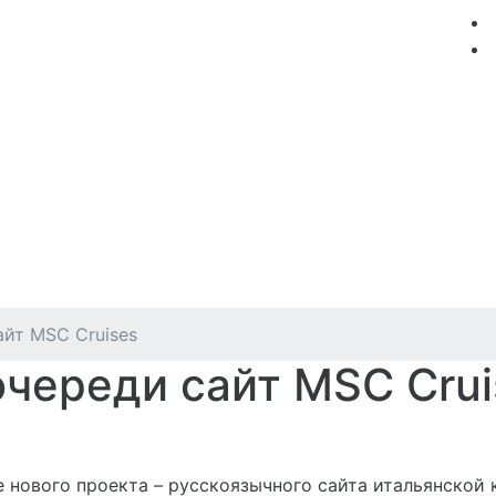
мация
Круизные компании
Лучшие предложения
айт MSC Cruises
очереди сайт MSC Crui
е нового проекта – русскоязычного сайта итальянской