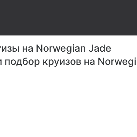
изы на Norwegian Jade
и подбор круизов на Norwegi
Кафе
не
афе
луба
Рас
овек
леко Вы
В этом к
ем Интернет
национал
таваться на
вафля