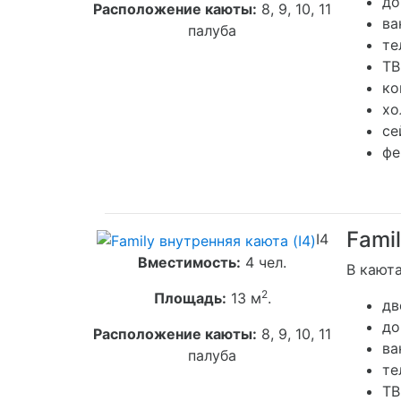
до
Расположение каюты:
8, 9, 10, 11
ва
палуба
те
ТВ
ко
хо
се
фе
Fami
I4
Вместимость:
4 чел.
В каюта
2
Площадь:
13 м
.
дв
до
Расположение каюты:
8, 9, 10, 11
ва
палуба
те
ТВ