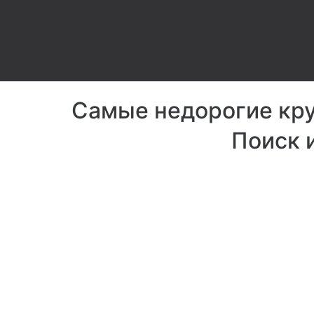
Самые недорогие кру
Поиск 
Интернет-к
Расположение:
7 па
Вместимость:
8 чел
Не важно, насколько да
находитесь от дома. В наш
кафе Вы всегда сможете ос
связи.