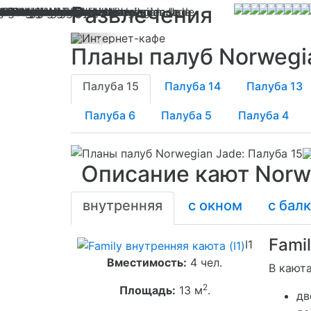
Развлечения
Previous
Планы палуб Norwegi
Палуба 15
Палуба 14
Палуба 13
Палуба 6
Палуба 5
Палуба 4
Описание кают Norw
внутренняя
с окном
с бал
Famil
I1
Вместимость:
4 чел.
В каюта
2
Площадь:
13 м
.
дв