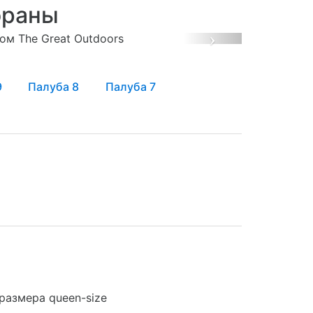
ораны
Next
9
Палуба 8
Палуба 7
размера queen-size