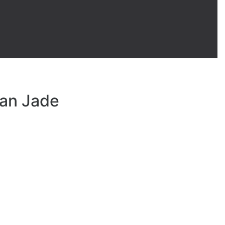
an Jade
 под открытым
бом The Great
Outdoors
положение
: 12 палуба
Вместимость
: 208
афе Вы можете насладиться
ьными блюдами, омлетами,
ми, фруктами и пастой.
Бесплатное кафе