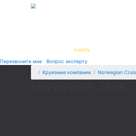
Вип Круиз
Luxury
Полезная инфор
Перезвоните мне
Вопрос эксперту
Круизные компании
Norwegian Cruis
Norwegian Jade