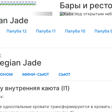
Бары и рест
Next
Previous
an Jade
Палуба 12
Палуба 11
Палуба 10
Палуба 
egian Jade
коном
мини-сьют
сьют
y внутренняя каюта (I1)
х:
е односпальные кровати трансформируются в кровать 