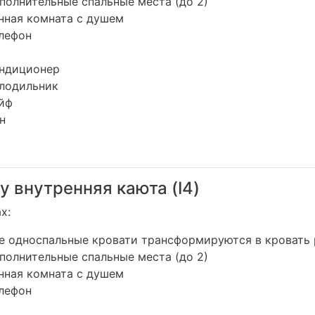
полнительные спальные места (до 2)
нная комната с душем
лефон
ндиционер
лодильник
йф
н
ly внутренняя каюта (I4)
х:
е односпальные кровати трансформируются в кровать 
полнительные спальные места (до 2)
нная комната с душем
лефон