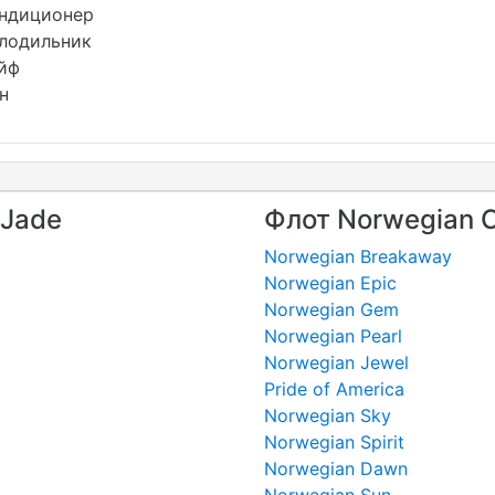
ндиционер
лодильник
йф
н
 Jade
Флот Norwegian C
Norwegian Breakaway
Norwegian Epic
Norwegian Gem
Norwegian Pearl
Norwegian Jewel
Pride of America
Norwegian Sky
Norwegian Spirit
Norwegian Dawn