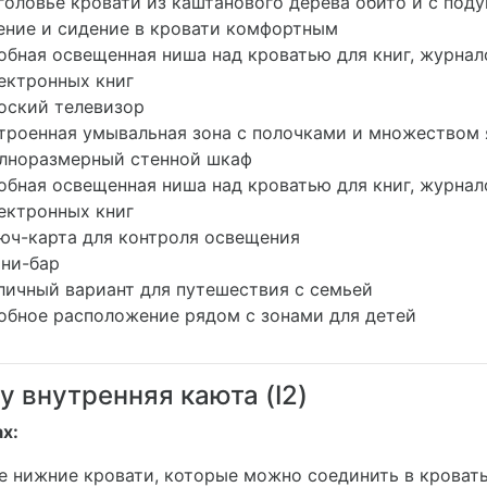
головье кровати из каштанового дерева обито и с поду
ение и сидение в кровати комфортным
обная освещенная ниша над кроватью для книг, журна
ектронных книг
оский телевизор
троенная умывальная зона с полочками и множеством 
лноразмерный стенной шкаф
обная освещенная ниша над кроватью для книг, журна
ектронных книг
юч-карта для контроля освещения
ни-бар
личный вариант для путешествия с семьей
обное расположение рядом с зонами для детей
ly внутренняя каюта (I2)
х:
е нижние кровати, которые можно соединить в кровать