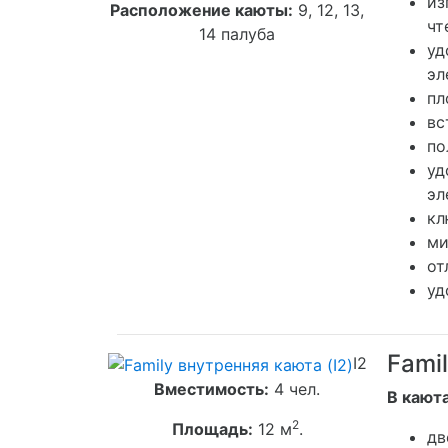
из
Расположение каюты:
9, 12, 13,
чт
14 палуба
уд
эл
пл
вс
по
уд
эл
кл
ми
от
уд
Fami
I2
Вместимость:
4 чел.
В каюта
2
Площадь:
12 м
.
дв