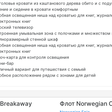
головье кровати из каштанового дерева обито и с поду
ение и сидение в кровати комфортным
обная освещенная ниша над кроватью для книг, журна
ектронных книг
оский телевизор
троенная умывальная зона с полочками и множеством 
лноразмерный стенной шкаф
обная освещенная ниша над кроватью для книг, журна
ектронных книг
юч-карта для контроля освещения
ни-бар
личный вариант для путешествия с семьей
обное расположение рядом с зонами для детей
 Breakaway
Флот Norwegian C