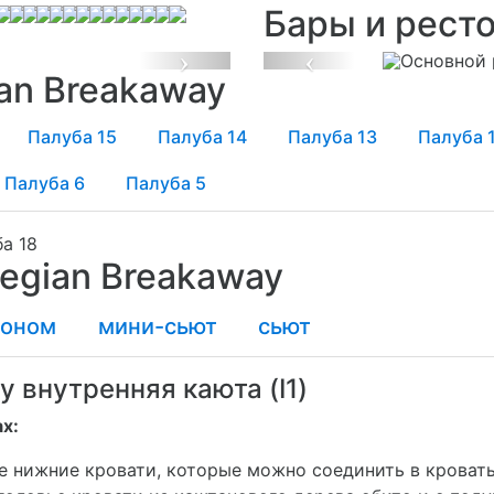
Бары и рест
Next
Previous
an Breakaway
Палуба 15
Палуба 14
Палуба 13
Палуба 
Палуба 6
Палуба 5
egian Breakaway
коном
мини-сьют
сьют
y внутренняя каюта (I1)
х:
е нижние кровати, которые можно соединить в кровать