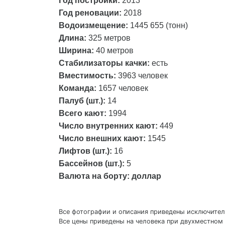
Год постройки:
2013
Год реновации:
2018
Водоизмещение:
1445 655 (тонн)
Длина:
325 метров
Ширина:
40
метров
Стабилизаторы качки:
есть
Вместимость:
3963 человек
Команда:
1657 человек
Палуб (шт.):
14
Всего кают:
1994
Число внутренних кают:
449
Число внешних кают:
1545
Лифтов (шт.):
16
Бассейнов (шт.):
5
Валюта на борту: доллар
Все фотографии и описания приведены исключитель
Все цены приведены на человека при двухместном 