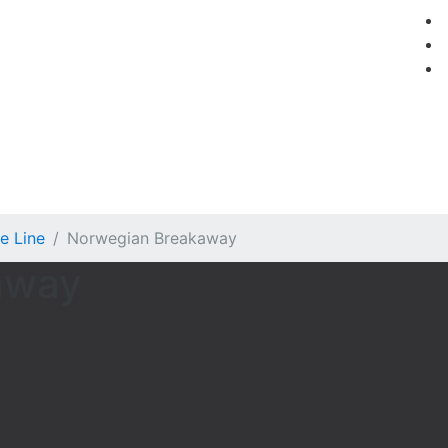
мация
Круизные компании
Лучшие предложения
e Line
Norwegian Breakaway
away