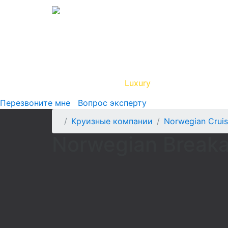
Вип Круиз
Luxury
Полезная инфор
Перезвоните мне
Вопрос эксперту
Круизные компании
Norwegian Cruis
Norwegian Break