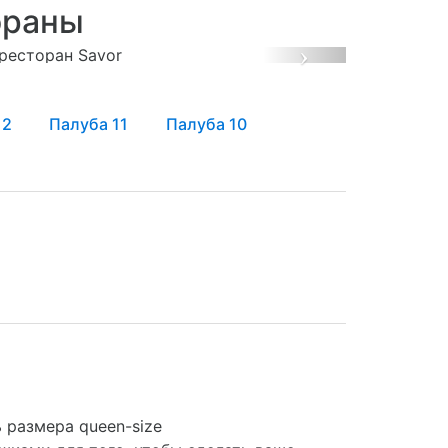
ораны
Next
12
Палуба 11
Палуба 10
 размера queen-size