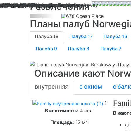
Развлечения
Previous
Планы палуб Norwegi
Палуба 18
Палуба 17
Палуба 16
Палуба 9
Палуба 8
Палуба 7
Описание кают Norw
внутренняя
с окном
с бал
Famil
I1
Вместимость:
4 чел.
В каюта
2
Площадь:
12 м
.
дв