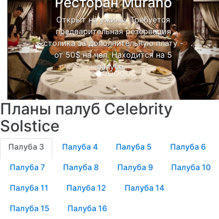
Ресторан Murano
Открыт на ужины. Требуется
предварительная резервация
столика за дополнительную плату -
от 50$ на чел. Находится на 5
палубе.
Планы палуб Celebrity
Solstice
Палуба 3
Палуба 4
Палуба 5
Палуба 6
Палуба 7
Палуба 8
Палуба 9
Палуба 10
Палуба 11
Палуба 12
Палуба 14
Палуба 15
Палуба 16