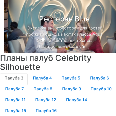
Ресторан Blue
Эксклюзивный ресторан для гостей
проживающих в каютах класса Aqua
Class и кают класса Suites.
Находится на 5 палубе.
Планы палуб Celebrity
Silhouette
Палуба 3
Палуба 4
Палуба 5
Палуба 6
Палуба 7
Палуба 8
Палуба 9
Палуба 10
Палуба 11
Палуба 12
Палуба 14