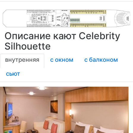
Палуба 15
Палуба 16
Описание кают Celebrity
Silhouette
внутренняя
с окном
с балконом
сьют