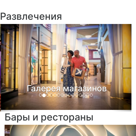
Развлечения
Previous
Next
Галерея магазинов
Бары и рестораны
Previous
Ne