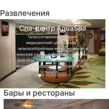
Развлечения
Previous
Next
Спа-центр AquaSpa
Талассотерапия, солярий,
медицинский центр, кафе с
низкокалорийным меню, мужская и
женская сауны, турецкая баня, салон
красоты, различные процедуры для
красоты и здоровья. Находится на 10
палубе.
Бары и рестораны
Previous
Ne