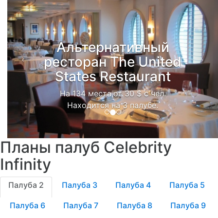
Альтернативный
ресторан The United
States Restaurant
На 134 места,от 30 $ с чел.
Находится на 3 палубе.
Планы палуб Celebrity
Infinity
Палуба 2
Палуба 3
Палуба 4
Палуба 5
Палуба 6
Палуба 7
Палуба 8
Палуба 9