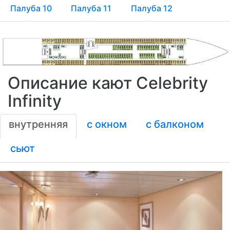
Палуба 10
Палуба 11
Палуба 12
Описание кают Celebrity
Infinity
внутренняя
с окном
с балконом
сьют