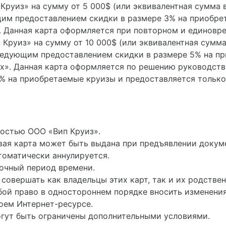
Круиз» на сумму от 5 000$ (или эквивалентная сумма в
щим предоставлением скидки в размере 3% на приобре
m». Данная карта оформляется при повторном и единов
Круиз» на сумму от 10 000$ (или эквивалентная сумма
ледующим предоставлением скидки в размере 5% на п
«Lux». Данная карта оформляется по решению руководс
% на приобретаемые круизы и предоставляется только
нностью ООО «Вип Круиз».
новая карта может быть выдана при предъявлении доку
томатически аннулируется.
рочный период времени.
 совершать как владельцы этих карт, так и их родствен
бой право в одностороннем порядке вносить изменения
оем Интернет-ресурсе.
огут быть ограничены дополнительными условиями.