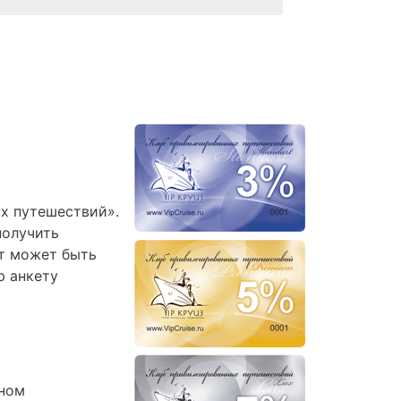
ых путешествий».
получить
т может быть
ю анкету
нном