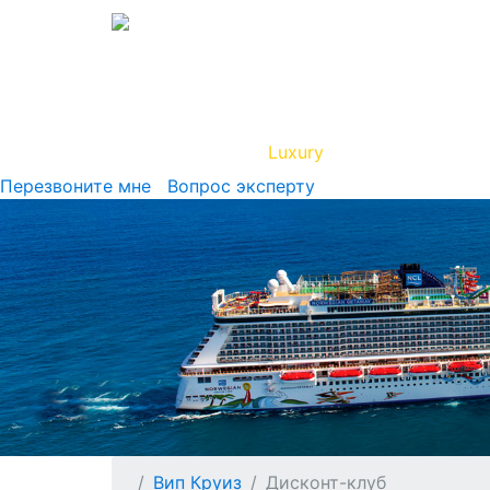
Вип Круиз
Luxury
Полезная инфор
Перезвоните мне
Вопрос эксперту
Вип Круиз
Дисконт-клуб