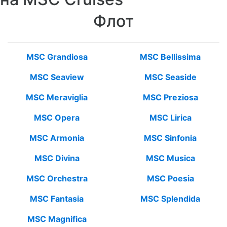
MSC Opera октябрь 2017 г.
Флот
Круиз получился на славу, это наверное самый
лучший круиз, из трех, на которых мы побывали.
Корабль стоял ...
Читать полностью
MSC Grandiosa
MSC Bellissima
MSC Preziosa октябрь 2017 г.
MSC Seaview
MSC Seaside
У нас был небольшой мини-круиз из Барселоны в
MSC Meraviglia
MSC Preziosa
Геную. В целом можно сказать - хорошо, но мало.
Жаль было ...
MSC Opera
MSC Lirica
Читать полностью
MSC Armonia
MSC Sinfonia
MSC Meraviglia июль 2017 г.
MSC Divina
MSC Musica
Лайнер шикарный! блестит и сверкает, как стразы
Сваровски:))) на палубе 6 - основной палубе для
MSC Orchestra
MSC Poesia
променада и где ...
Читать полностью
MSC Fantasia
MSC Splendida
MSC Magnifica