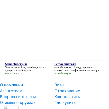
Scmachinery.ru
Scmachinery.ru
Экскаваторы Sany от официального
scmachinery.ru
- бульдозеры и вся
дилера
scmachinery.ru
спецтехника от официального дилера
scmachinery.ru
scmachinery.ru
О компании
Визы
Агентствам
Страхование
Вопросы и ответы
Как оплатить
Отзывы о круизах
Где купить