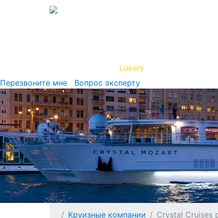
Вип Круиз
Luxury
Полезная инфор
Перезвоните мне
Вопрос эксперту
Круизные компании
Crystal Cruises