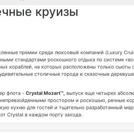
речные круизы
ленные премии среди люксовый компаний (Luxury Crui
ными стандартами роскошного отдыха по системе «вс
ых кораблей, на которых расположены только сьюты 
удивительные столичные города и сказочные деревушки
ер флота -
Crystal Mozart™,
выпуск еще четырех абсолю
 С непревзойденными простором и роскошью, речные к
окую кухню для гостей и тщательно разработанный ма
от Crystal в каждом порту захода.