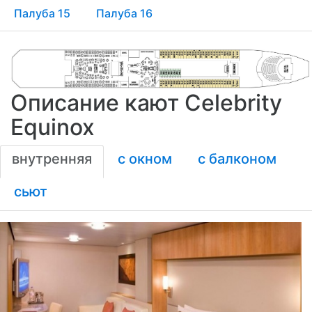
Палуба 15
Палуба 16
Описание кают Celebrity
Equinox
внутренняя
с окном
с балконом
сьют