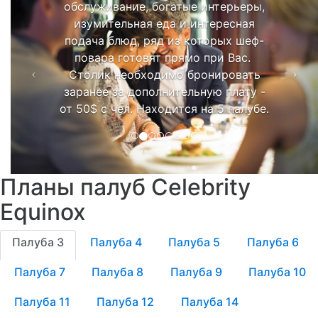
обслуживание, богатые интерьеры,
изумительная еда и интересная
подача блюд, ряд из которых шеф-
повара готовят прямо при Вас.
Столик необходимо бронировать
заранее за дополнительную плату -
от 50$ с чел. Находится на 5 палубе.
Планы палуб Celebrity
Equinox
Палуба 3
Палуба 4
Палуба 5
Палуба 6
Палуба 7
Палуба 8
Палуба 9
Палуба 10
Палуба 11
Палуба 12
Палуба 14