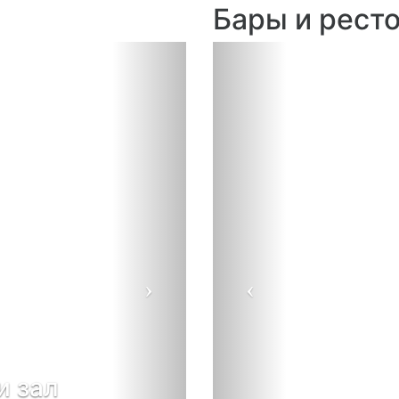
Бары и рест
Next
Previous
и зал