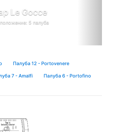
ар Le Gocce
положение: 5 палуба
o
Палуба 12 - Portovenere
уба 7 - Amalfi
Палуба 6 - Portofino