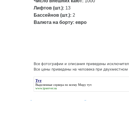
Число внешних кают:
1000
Лифтов (шт.):
13
Бассейнов (шт.):
2
Валюта на борту:
евро
Все фотографии и описания приведены исключитель
Все цены приведены на человека при двухместном 
Тут
Выделенные сервера по всему Миру
тут
.
www.ipserver.su
О компании
Визы
Агентствам
Страхование
Вопросы и ответы
Как оплатить
Отзывы о круизах
Где купить