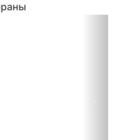
ораны
Next