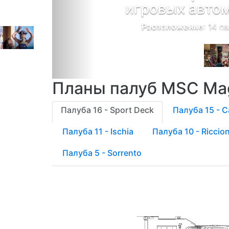
игровых авто
Расположение
: 14 п
Планы палуб MSC Mag
Палуба 16 - Sport Deck
Палуба 15 - C
Палуба 11 - Ischia
Палуба 10 - Riccio
Палуба 5 - Sorrento