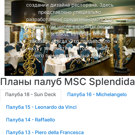
создании дизайна ресторана. Здесь
представлено специально
разработанное средиземноморское
меню, в том числе варианты легких
закусок и блюд, которые можно
заказать всегда. Это придется по
вкусу тем гостям, которые знают,
чего они хотят каждый день.
Планы палуб MSC Splendida
Палуба 18 - Sun Deck
Палуба 16 - Michelangelo
Палуба 15 - Leonardo da Vinci
Палуба 14 - Raffaello
Палуба 13 - Piero della Francesca