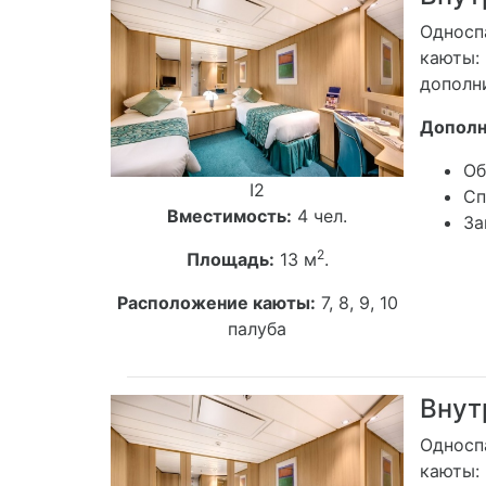
Односп
каюты: 
дополни
Дополни
Об
I2
Сп
Вместимость:
4 чел.
За
2
Площадь:
13 м
.
Расположение каюты:
7, 8, 9, 10
палуба
Внутр
Односп
каюты: 