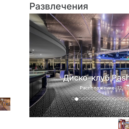
Развлечения
Previous
Диско-клуб Pas
Расположение
: 12 п