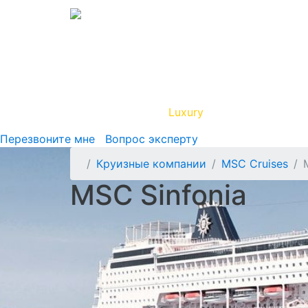
Вип Круиз
Luxury
Полезная инфор
Перезвоните мне
Вопрос эксперту
Круизные компании
MSC Cruises
MSC Sinfonia