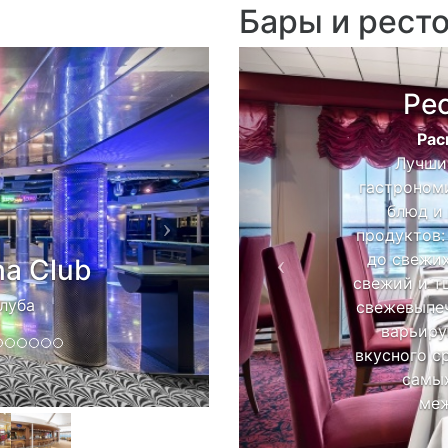
Бары и рест
Next
Previous
Рес
Рас
Лучши
гастроном
блюд и
продуктов:
до свежи
ha Club
свежий и т
алуба
свежевыпеч
варьиру
вкусного с
самых
ме