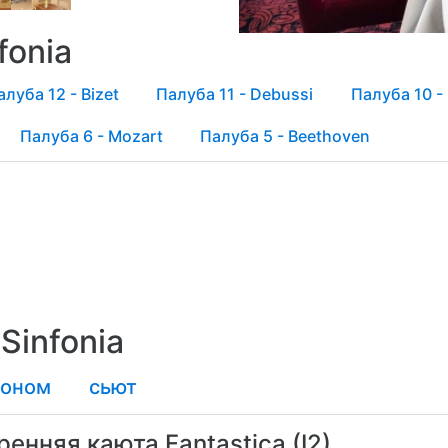
fonia
алуба 12 - Bizet
Палуба 11 - Debussi
Палуба 10 - 
Палуба 6 - Mozart
Палуба 5 - Beethoven
Sinfonia
коном
сьют
ренняя каюта Fantastica (I2)