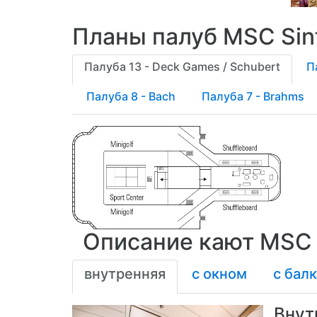
Планы палуб MSC Sin
Палуба 13 - Deck Games / Sсhubert
П
Палуба 8 - Bach
Палуба 7 - Brahms
Описание кают MSC 
внутренняя
с окном
с бал
Внут