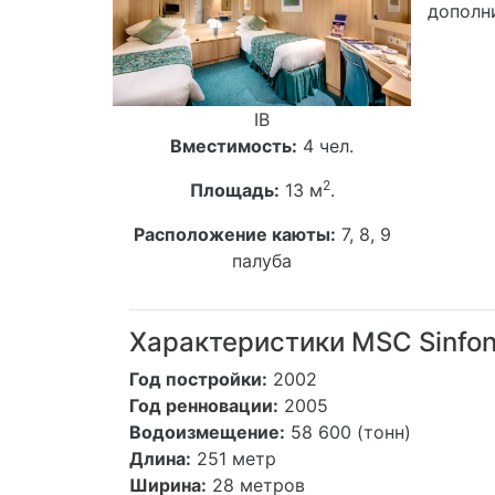
дополни
IB
Вместимость:
4 чел.
2
Площадь:
13 м
.
Расположение каюты:
7, 8, 9
палуба
Характеристики MSC Sinfon
Год постройки:
2002
Год ренновации:
2005
Водоизмещение:
58 600 (тонн)
Длина:
251 метр
Ширина:
28 метров