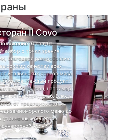
ораны
Next
торан Il Covo
положение
: 6 палуба
й выбор с точки зрения
ии, благодаря разнообразию
 высокому качеству всех
 от итальянских сортов мяса
х фруктов. Каждый продукт
щательно отобран, например,
енный на борту хлеб. Блюда
ются от традиционного и
редиземноморского меню до
 утонченных рецептов
ждународной кухни.