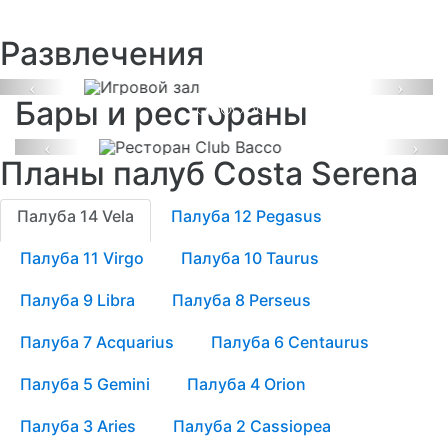
Игровой зал
Развлечения
Ресторан Club Bacco
Previous
Next
Бары и рестораны
Previous
Ne
Планы палуб Costa Serena
Палуба 14 Vela
Палуба 12 Pegasus
Палуба 11 Virgo
Палуба 10 Taurus
Палуба 9 Libra
Палуба 8 Perseus
Палуба 7 Acquarius
Палуба 6 Centaurus
Палуба 5 Gemini
Палуба 4 Orion
Палуба 3 Aries
Палуба 2 Cassiopea