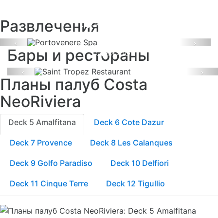
Находится на 11 палубе.
Restaurant
Развлечения
Находится на 6 палубе.
Previous
Next
Бары и рестораны
Previous
Ne
Планы палуб Costa
NeoRiviera
Deck 5 Amalfitana
Deck 6 Cote Dazur
Deck 7 Provence
Deck 8 Les Calanques
Deck 9 Golfo Paradiso
Deck 10 Delfiori
Deck 11 Cinque Terre
Deck 12 Tigullio