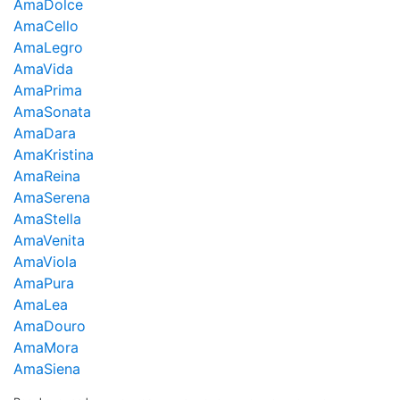
AmaDolce
AmaCello
AmaLegro
AmaVida
AmaPrima
AmaSonata
AmaDara
AmaKristina
AmaReina
AmaSerena
AmaStella
AmaVenita
AmaViola
AmaPura
AmaLea
AmaDouro
AmaMora
AmaSiena