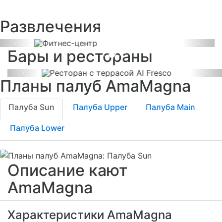
Фитнес-центр
Развлечения
Ресторан с террасой
Al Fresco
Previous
Next
Бары и рестораны
Previous
Ne
Планы палуб AmaMagna
Палуба Sun
Палуба Upper
Палуба Main
Палуба Lower
Описание кают
AmaMagna
Характеристики AmaMagna