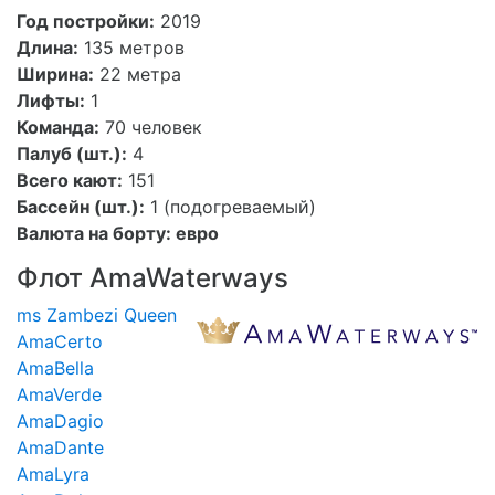
Год постройки:
2019
Длина:
135 метров
Ширина:
22 метра
Лифты:
1
Команда:
70 человек
Палуб (шт.):
4
Всего кают:
151
Бассейн (шт.):
1 (подогреваемый)
Валюта на борту: евро
Флот AmaWaterways
ms Zambezi Queen
AmaCerto
AmaBella
AmaVerde
AmaDagio
AmaDante
AmaLyra