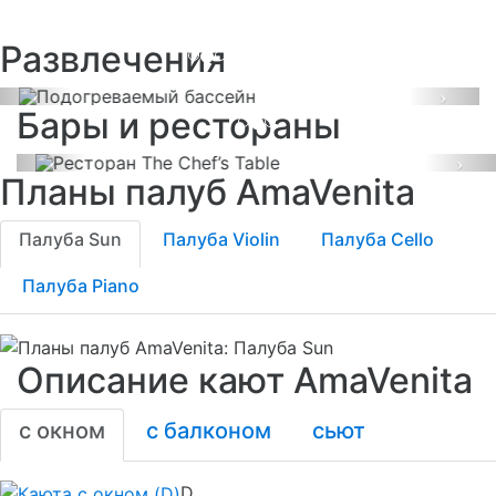
бассейн
Развлечения
Ресторан The Chef’s
Table
Previous
Next
Бары и рестораны
Previous
Ne
Планы палуб AmaVenita
Палуба Sun
Палуба Violin
Палуба Cello
Палуба Piano
Описание кают AmaVenita
с окном
с балконом
сьют
D