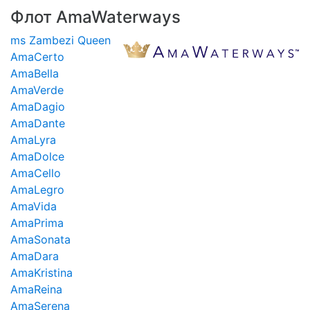
Флот AmaWaterways
ms Zambezi Queen
AmaCerto
AmaBella
AmaVerde
AmaDagio
AmaDante
AmaLyra
AmaDolce
AmaCello
AmaLegro
AmaVida
AmaPrima
AmaSonata
AmaDara
AmaKristina
AmaReina
AmaSerena