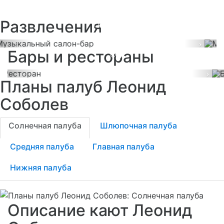
Малый бар
Развлечения
Бар-ресторан "Нева"
Previous
Next
Бары и рестораны
Previous
Ne
Планы палуб Леонид
Соболев
Солнечная палуба
Шлюпочная палуба
Средняя палуба
Главная палуба
Нижняя палуба
Описание кают Леонид