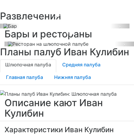
Бар
Развлечения
Ресторан на
шлюпочной палубе
Previous
Next
Бары и рестораны
Previous
Ne
Планы палуб Иван Кулибин
Шлюпочная палуба
Средняя палуба
Главная палуба
Нижняя палуба
Описание кают Иван
Кулибин
Характеристики Иван Кулибин