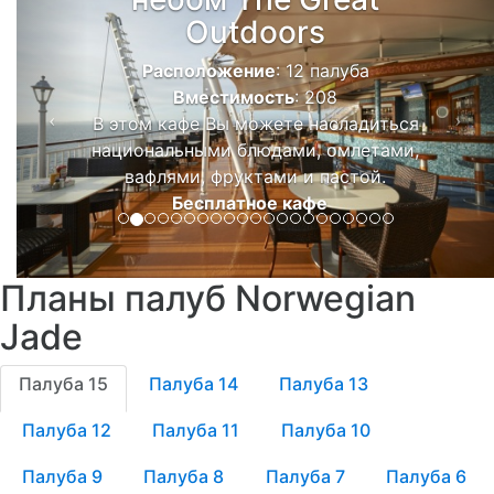
Outdoors
Расположение
: 12 палуба
Вместимость
: 208
В этом кафе Вы можете насладиться
национальными блюдами, омлетами,
вафлями, фруктами и пастой.
Бесплатное кафе
Планы палуб Norwegian
Jade
Палуба 15
Палуба 14
Палуба 13
Палуба 12
Палуба 11
Палуба 10
Палуба 9
Палуба 8
Палуба 7
Палуба 6