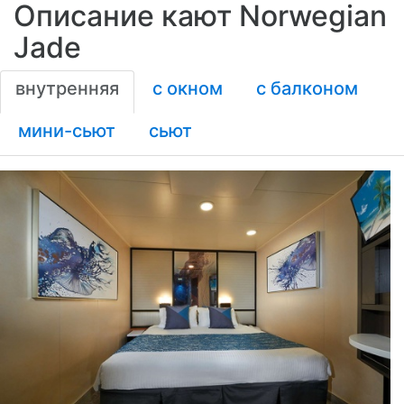
Описание кают Norwegian
Jade
внутренняя
с окном
с балконом
мини-сьют
сьют