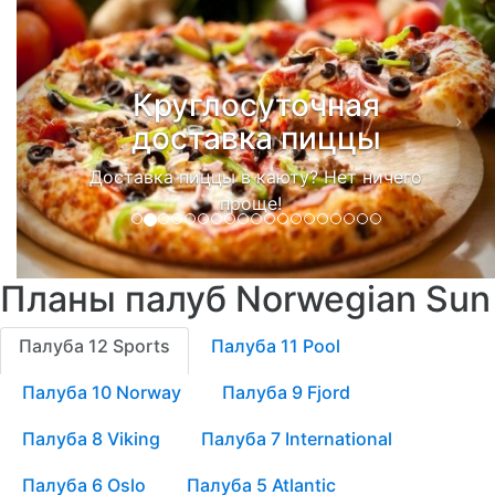
Круглосуточная
доставка пиццы
Доставка пиццы в каюту? Нет ничего
проще!
Планы палуб Norwegian Sun
Палуба 12 Sports
Палуба 11 Pool
Палуба 10 Norway
Палуба 9 Fjord
Палуба 8 Viking
Палуба 7 International
Палуба 6 Oslo
Палуба 5 Atlantic