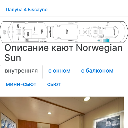
Палуба 4 Biscayne
Описание кают Norwegian
Sun
внутренняя
с окном
с балконом
мини-сьют
сьют