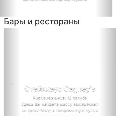
Бары и рестораны
Previous
Ne
Стейкхаус Cagney's
Расположение:
12 палуба
Здесь Вы найдете массу зажаренных
на гриле блюд и современную кухню