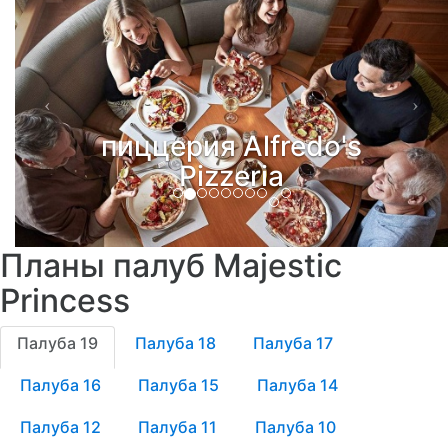
пиццерия Alfredo's
Pizzeria
Планы палуб Majestic
Princess
Палуба 19
Палуба 18
Палуба 17
Палуба 16
Палуба 15
Палуба 14
Палуба 12
Палуба 11
Палуба 10