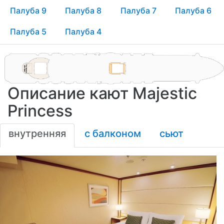
Палуба 9
Палуба 8
Палуба 7
Палуба 6
Палуба 5
Палуба 4
Описание кают Majestic
Princess
внутренняя
с балконом
сьют