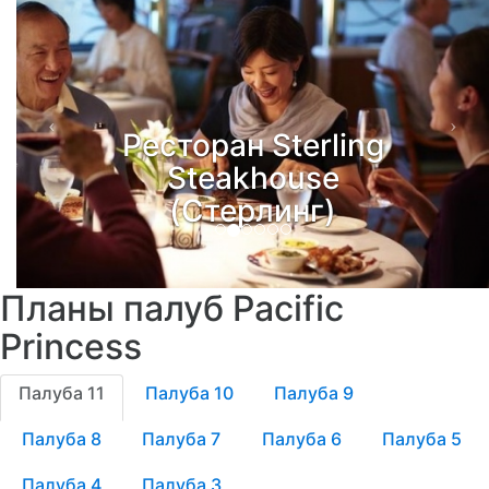
Ресторан Sterling
Steakhouse
(Стерлинг)
Планы палуб Pacific
Princess
Палуба 11
Палуба 10
Палуба 9
Палуба 8
Палуба 7
Палуба 6
Палуба 5
Палуба 4
Палуба 3