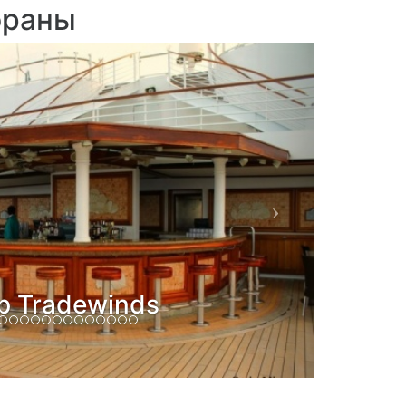
ораны
Next
янский ресторан
тория Сабатини"
(Sabatini`s)