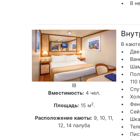
• В не
Внут
В каюте
• Две 
• Ванн
• Шамп
• Поло
• 110 
IB
• Спут
Вместимость:
4 чел.
• Хол
• Фен
2
Площадь:
15 м
.
• Сей
Расположение каюты:
9, 10, 11,
• Шкаф
12, 14 палуба
• Тел
• Пись