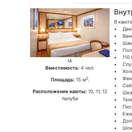
Внут
В каюте
• Две 
• Ванн
• Шамп
• Поло
• 110 
IA
• Спут
Вместимость:
4 чел.
• Хол
• Фен
2
Площадь:
15 м
.
• Сей
Расположение каюты:
10, 11, 12
• Шкаф
палуба
• Тел
• Пись
• Ежед
• Допо
• Шоко