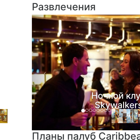
Развлечения
Previous
Поле для мини-
теннистный к
беговая дор
Планы палуб Caribbea