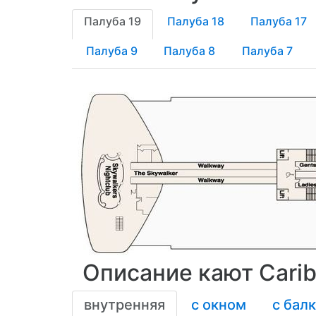
Палуба 19
Палуба 18
Палуба 17
Палуба 9
Палуба 8
Палуба 7
Описание кают Carib
внутренняя
с окном
с бал