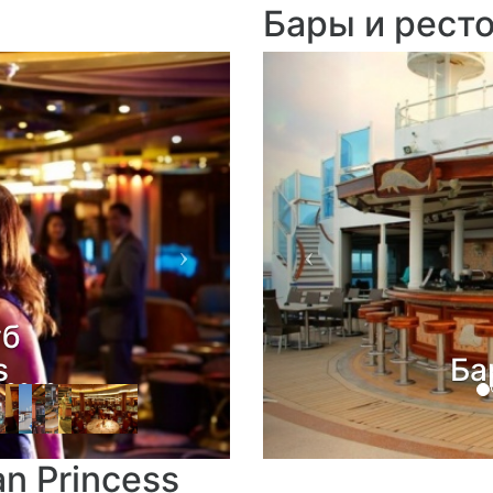
Бары и рест
Next
Previous
Италь
гольфа,
"Трат
орт,
ожка
n Princess