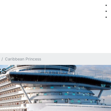
мация
Круизные компании
Лучшие предложения
Caribbean Princess
ss