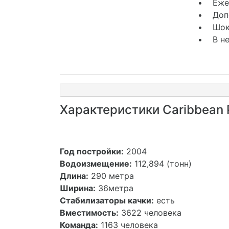
• Ежед
• Допо
• Шоко
• В не
Характеристики Caribbean 
Год постройки:
2004
Водоизмещение:
112,894 (тонн)
Длина:
290 метра
Ширина:
36метра
Стабилизаторы качки:
есть
Вместимость:
3622 человека
Команда:
1163 человека