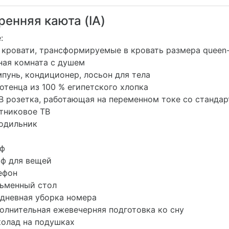
ренняя каюта (IA)
:
кровати, трансформируемые в кровать размера queen-
ая комната с душем
унь, кондиционер, лосьон для тела
тенца из 100 % египетского хлопка
В розетка, работающая на переменном токе со станд
никовое ТВ
одильник
ф
 для вещей
ефон
менный стол
невная уборка номера
лнительная ежевечерняя подготовка ко сну
лад на подушках