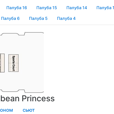
Палуба 16
Палуба 15
Палуба 14
Палуба 
Палуба 6
Палуба 5
Палуба 4
bean Princess
коном
сьют