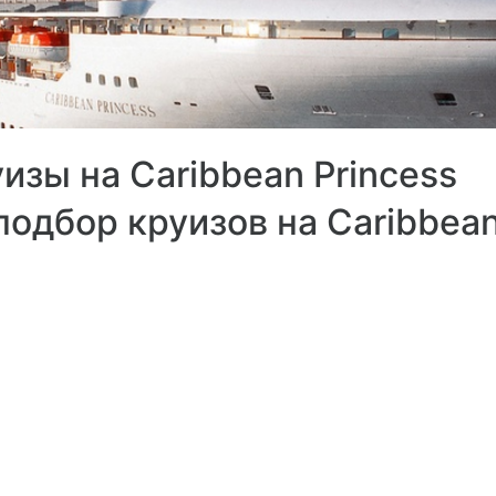
зы на Caribbean Princess
подбор круизов на Caribbean