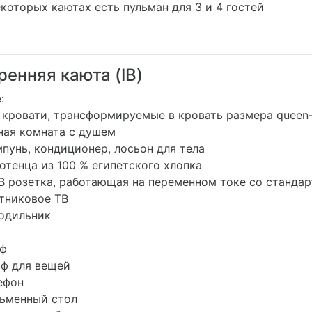
которых каютах есть пульман для 3 и 4 гостей
ренняя каюта (IB)
:
кровати, трансформируемые в кровать размера queen-
ая комната с душем
унь, кондиционер, лосьон для тела
тенца из 100 % египетского хлопка
В розетка, работающая на переменном токе со станд
никовое ТВ
одильник
ф
 для вещей
ефон
менный стол