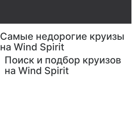
Самые недорогие круизы
на Wind Spirit
Поиск и подбор круизов
на Wind Spirit
Ресторан The
Veranda
Расположение: 4 палуба
Вместимость: 72 человека
Бассейн
График работы: с 07:30 до 09:30 и с
12:30 до 14:00
Расположение: 4 палуба.
Verandah – отличное место, чтобы