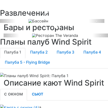
На борту парусника 1 бассейн с
начать свой день в компании друзей,
морской водой.
наслаждаясь захватывающими
Развлечения
видами, вкуснейшими блюдами и
напитками.
Previous
Next
Бары и рестораны
Previous
Ne
Планы палуб Wind Spirit
Палуба 1
Палуба 2
Палуба 3
Палуба 4
Палуба 5 - Flying Bridge
Описание кают Wind Spirit
с окном
сьют
a