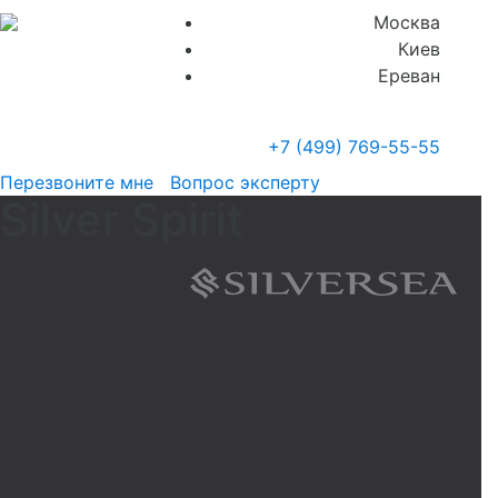
Москва
Киев
Ереван
+7 (499)
769-55-55
Перезвоните мне
Вопрос эксперту
Silver Spirit
Спа-салон
Не отказывайте себе в удовольствии!
8300 кв.м наслаждения ждут Вас! В
этом роскошном спа-салон 9
процедурных комнатх, крытые и
открытые зоны для отдыха, джакузи