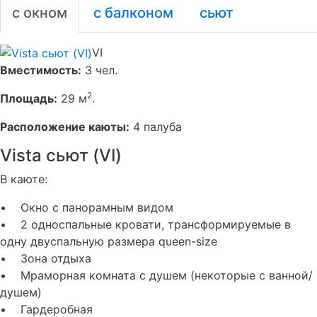
с окном
с балконом
сьют
VI
Вместимость:
3 чел.
2
Площадь:
29 м
.
Расположение каюты:
4 палуба
Vista сьют (VI)
В каюте:
• Окно с панорамным видом
• 2 односпальные кровати, трансформируемые в
одну двуспальную размера queen-size
• Зона отдыха
• Мраморная комната с душем (некоторые с ванной/
душем)
• Гардеробная