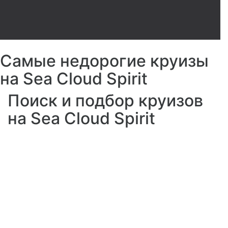
Самые недорогие круизы
на Sea Cloud Spirit
Поиск и подбор круизов
на Sea Cloud Spirit
Лаундж
Классический стиль яхты с
Ресторан
множеством морских элементов: в
элегантном лаундже с роялем
Вечером изысканное меню, отборные