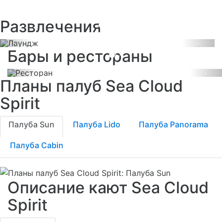
Steinway Вы сразу почувствуете себя
вина и первоклассный сервис в
как дома.
ресторане с обзором на 180°
Развлечения
позволят гурманам отправиться в
гастрономическое путешествие.
Previous
Next
Бары и рестораны
Previous
Ne
Планы палуб Sea Cloud
Spirit
Палуба Sun
Палуба Lido
Палуба Panorama
Палуба Cabin
Описание кают Sea Cloud
Spirit