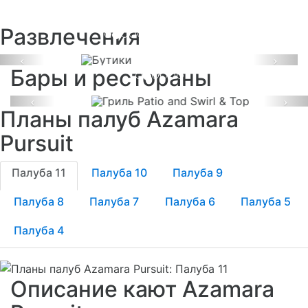
Бутики
Развлечения
Гриль Patio and Swirl
& Top
Previous
Next
Бары и рестораны
Previous
Ne
Планы палуб Azamara
Pursuit
Палуба 11
Палуба 10
Палуба 9
Палуба 8
Палуба 7
Палуба 6
Палуба 5
Палуба 4
Описание кают Azamara