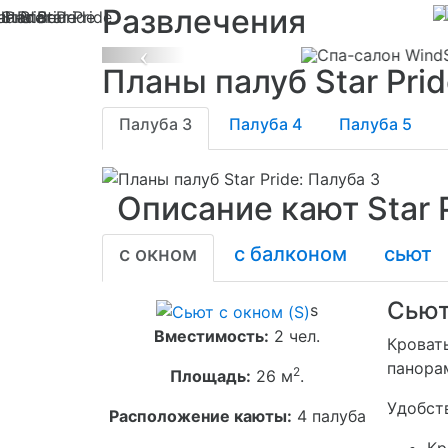
Развлечения
Previous
Планы палуб Star Pri
Палуба 3
Палуба 4
Палуба 5
Описание кают Star 
с окном
с балконом
сьют
Сьют
s
Вместимость:
2 чел.
Кроват
панора
2
Площадь:
26 м
.
Удобств
Расположение каюты:
4 палуба