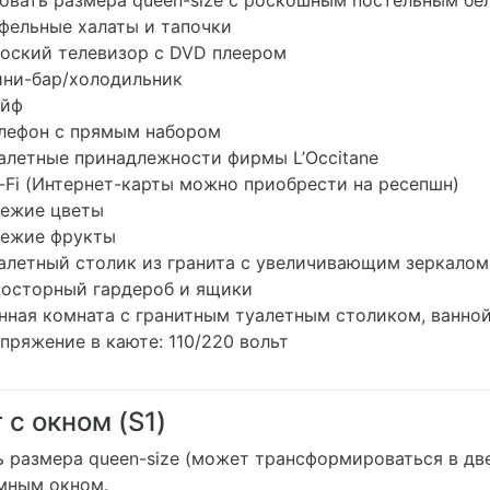
овать размера queen-size с роскошным постельным бе
фельные халаты и тапочки
оский телевизор с DVD плеером
ни-бар/холодильник
йф
лефон с прямым набором
алетные принадлежности фирмы L’Occitane
-Fi (Интернет-карты можно приобрести на ресепшн)
ежие цветы
ежие фрукты
алетный столик из гранита с увеличивающим зеркалом
осторный гардероб и ящики
нная комната с гранитным туалетным столиком, ванно
пряжение в каюте: 110/220 вольт
 с окном (S1)
ь размера queen-size (может трансформироваться в две
мным окном.