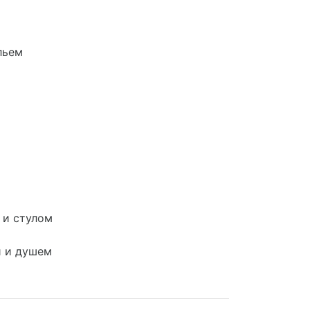
льем
 и стулом
й и душем