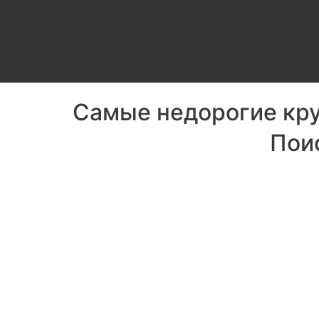
Самые недорогие круи
Поис
Спа-салон Wi