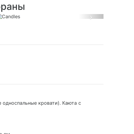
ораны
Next
 односпальные кровати). Каюта с