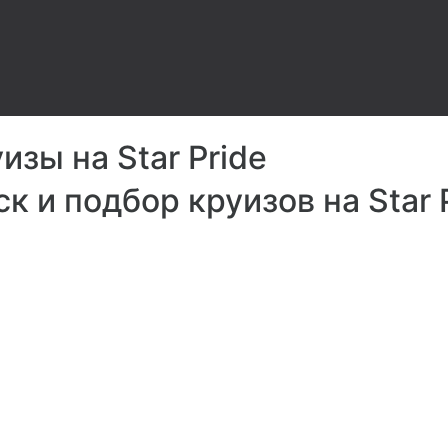
зы на Star Pride
к и подбор круизов на Star 
ndSpa