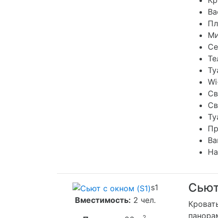
Кр
Ва
Пл
Ми
Се
Те
Ту
Wi
Св
Св
Ту
Пр
Ва
На
Сьют
s1
Вместимость:
2 чел.
Кроват
панора
2