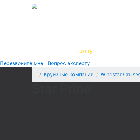
Вип Круиз
Luxury
Полезная инфор
Перезвоните мне
Вопрос эксперту
Круизные компании
Windstar Cruise
Star Pride