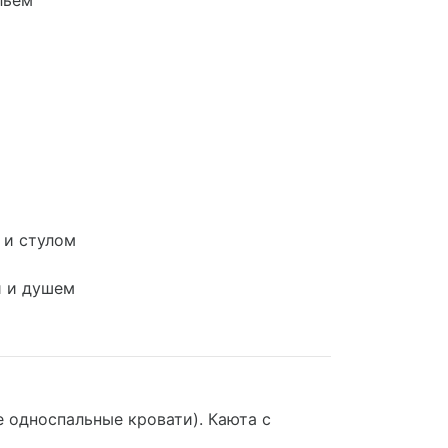
льем
 и стулом
й и душем
 односпальные кровати). Каюта с