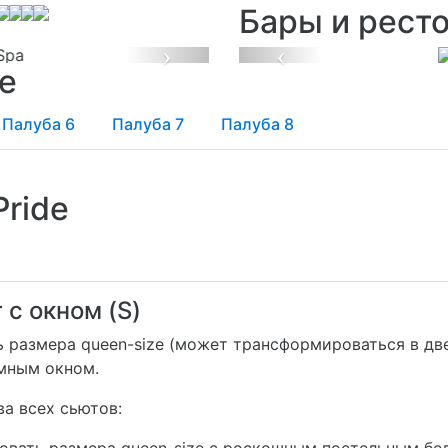
Бары и рест
Next
Previous
de
Палуба 6
Палуба 7
Палуба 8
Pride
 с окном (S)
ь размера queen-size (может трансформироваться в две
мным окном.
а всех сьютов: