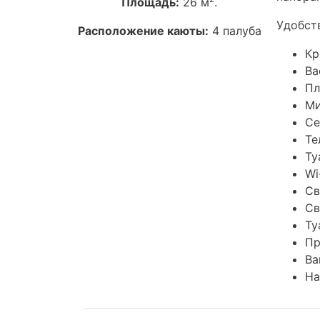
Площадь:
26 м
.
Удобств
Расположение каюты:
4 палуба
Кр
Ва
Пл
Ми
Се
Те
Ту
Wi
Св
Св
Ту
Пр
Ва
На