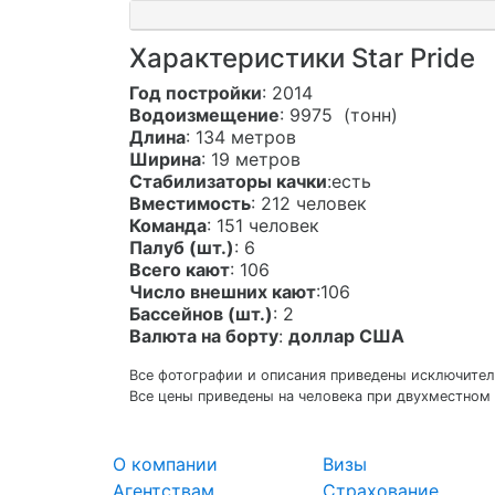
Характеристики Star Pride
Год постройки
: 2014
Водоизмещение
: 9975 (тонн)
Длина
: 134 метров
Ширина
: 19 метров
Стабилизаторы качки
:есть
Вместимость
: 212 человек
Команда
: 151 человек
Палуб (шт.)
: 6
Всего кают
: 106
Число внешних кают
:106
Бассейнов (шт.)
: 2
Валюта на борту
:
доллар США
Все фотографии и описания приведены исключитель
Все цены приведены на человека при двухместном 
О компании
Визы
Агентствам
Страхование