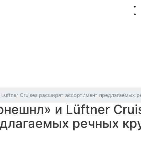
мация
Круизные компании
Лучшие предложения
Lüftner Cruises расширят ассортимент предлагаемых ре
нешнл» и Lüftner Cru
длагаемых речных кру