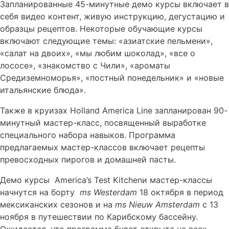
Запланированные 45-минутные демо курсы включает в
себя видео контент, живую инструкцию, дегустацию и
образцы рецептов. Некоторые обучающие курсы
включают следующие темы: «азиатские пельмени»,
«салат на двоих», «мы любим шоколад», «все о
лососе», «знакомство с Чили», «ароматы
Средиземноморья», «постный понедельник» и «новые
итальянские блюда».
Также в круизах Holland America Line запланирован 90-
минутный мастер-класс, посвященный выработке
специального набора навыков. Программа
предлагаемых мастер-классов включает рецепты
превосходных пирогов и домашней пасты.
Демо курсы America’s Test Kitchenи мастер-классы
начнутся на борту
ms
Westerdam
18 октября в период
мексиканских сезонов и на
ms
Nieuw
Amsterdam
c 13
ноября в путешествии по Карибскому бассейну.