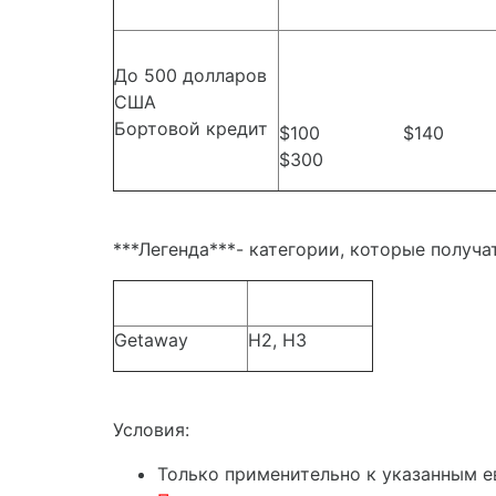
До 500 долларов
США
Бортовой кредит
$100 $1
$300
***Легенда***- категории, которые получа
Getaway
H2, H3
Условия:
Только применительно к указанным е