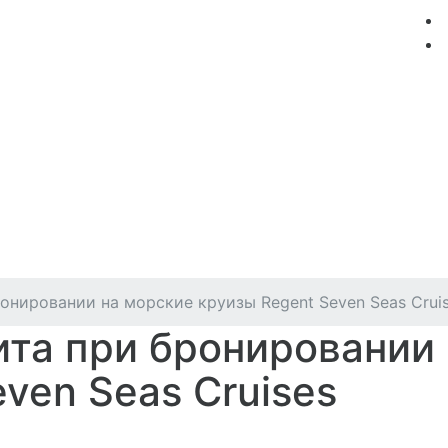
мация
Круизные компании
Лучшие предложения
онировании на морские круизы Regent Seven Seas Crui
та при бронировании
ven Seas Cruises