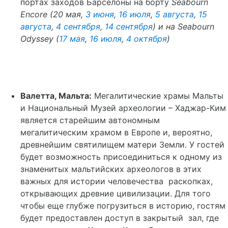
портах заходов Барселоны на борту
Seabourn
Encore
(20 мая,
3 июня
,
16 июля
,
5 августа
,
15
августа
,
4 сентября
,
14 сентября
) и на
Seabourn
Odyssey
(
17 мая
,
16 июля
,
4 октября
)
Валетта, Мальта:
Мегалитические храмы Мальты
и Национальный Музей археологии – Хаджар-Ким
является старейшим автономным
мегалитическим храмом в Европе и, вероятно,
древнейшим святилищем матери Земли. У гостей
будет возможность присоединиться к одному из
знаменитых мальтийских археологов в этих
важных для истории человечества раскопках,
открывающих древние цивилизации. Для того
чтобы еще глубже погрузиться в историю, гостям
будет предоставлен доступ в закрытый зал, где