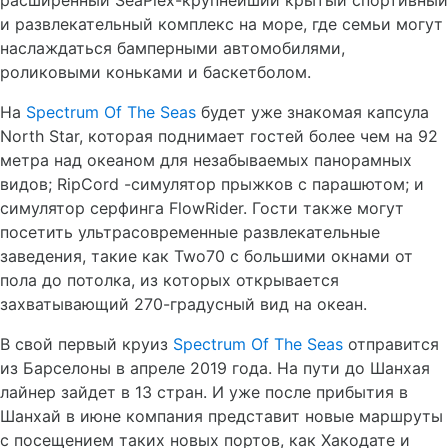
расширенный SeaPlex-крупнейший крытый спортивный
и развлекательный комплекс на море, где семьи могут
наслаждаться бамперными автомобилями,
роликовыми коньками и баскетболом.
На
Spectrum Of The Seas
будет уже знакомая капсула
North Star, которая поднимает гостей более чем на 92
метра над океаном для незабываемых панорамных
видов; RipCord -симулятор прыжков с парашютом; и
симулятор серфинга FlowRider. Гости также могут
посетить ультрасовременные развлекательные
заведения, такие как Two70 с большими окнами от
пола до потолка, из которых открывается
захватывающий 270-градусный вид на океан.
В свой первый круиз
Spectrum Of The Seas
отправится
из Барселоны в апреле 2019 года. На пути до Шанхая
лайнер зайдет в 13 стран. И уже после прибытия в
Шанхай в июне компания представит новые маршруты
с посещением таких новых портов, как Хакодате и