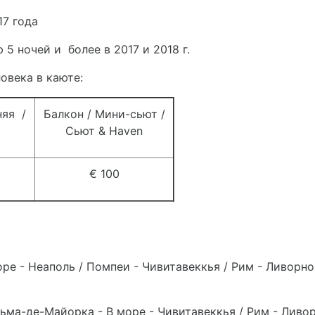
17 года
5 ночей и более в 2017 и 2018 г.
овека в каюте:
няя /
Балкон / Мини-сьют /
Сьют & Haven
€ 100
оре - Неаполь / Помпеи - Чивитавеккья / Рим - Ливорно
льма-де-Майорка - В море - Чивитавеккья / Рим - Ливор