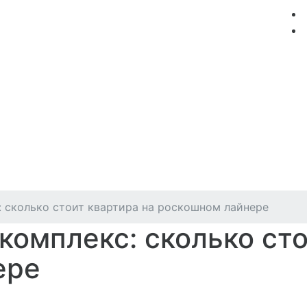
мация
Круизные компании
Лучшие предложения
 сколько стоит квартира на роскошном лайнере
комплекс: сколько сто
ере