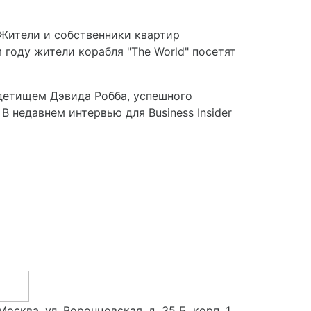
 Жители и собственники квартир
году жители корабля "The World" посетят
 детищем Дэвида Робба, успешного
В недавнем интервью для Business Insider
 Москва, ул. Воронцовская, д. 35 Б, корп. 1