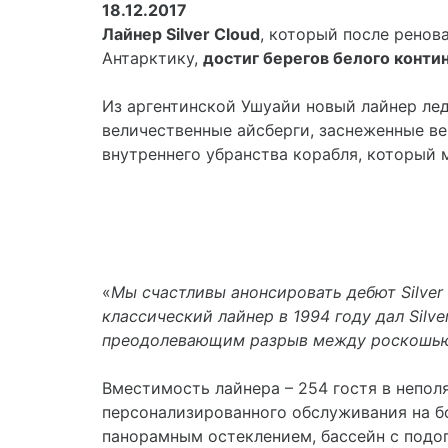
18.12.2017
Лайнер
Silver
Cloud
, который после рено
Антарктику,
достиг берегов белого конти
Из аргентинской Ушуайи новый лайнер ле
величественные айсберги, заснеженные в
внутреннего убранства корабля, который
«
Мы счастливы анонсировать дебют Silver
классический лайнер в 1994 году дал Silv
преодолевающим разрыв между роскошью
Вместимость лайнера – 254 гостя в непол
персонализированного обслуживания на б
панорамным остеклением, бассейн с подог