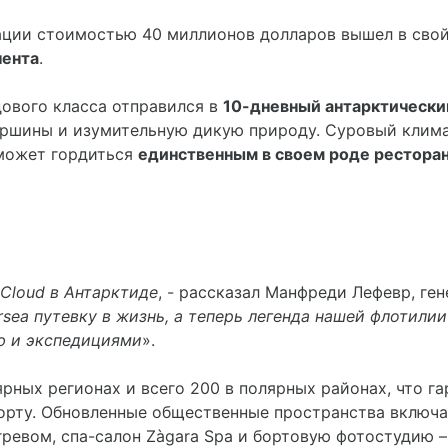
вации стоимостью 40 миллионов долларов вышел в сво
нента
.
дового класса отправился в
10-дневный антарктически
ершины и изумительную дикую природу. Суровый клим
 может гордиться
единственным в своем роде рестора
 Cloud в Антарктиде
, - рассказал Манфреди Лефевр, ген
ersea путевку в жизнь, а теперь легенда нашей флотил
 и экспедициями
».
ярных регионах и всего 200 в полярных районах, что 
орту. Обновленные общественные пространства включаю
ревом, спа-салон Zàgara Spa и бортовую фотостудию –