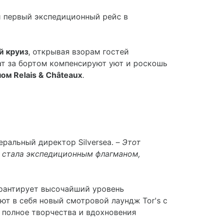
й первый экспедиционный рейс в
й круиз
, открывая взорам гостей
ат за бортом компенсируют уют и роскошь
ном
Relais &
Châ
teaux
.
еральный директор Silversea. –
Этот
ии стала экспедиционным флагманом,
гарантирует высочайший уровень
т в себя новый смотровой лаундж Tor's с
 полное творчества и вдохновения