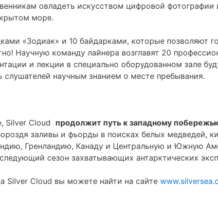
венникам овладеть искусством цифровой фотографии 
ткрытом море.
ками «Зодиак» и 10 байдарками, которые позволяют г
но! Научную команду лайнера возглавят 20 профессио
нтации и лекции в специально оборудованном зале бу
ь слушателей научным знанием о месте пребывания.
, Silver Cloud
продолжит путь к западному побережь
бороздя заливы и фьорды в поисках белых медведей, к
андию, Гренландию, Канаду и Центральную и Южную Ам
 следующий сезон захватывающих антарктических экс
 Silver Cloud вы можете найти на сайте
www.silversea.c