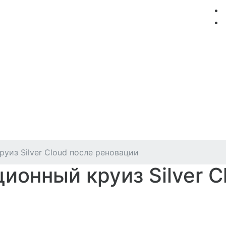
мация
Круизные компании
Лучшие предложения
уиз Silver Cloud после реновации
ионный круиз Silver C