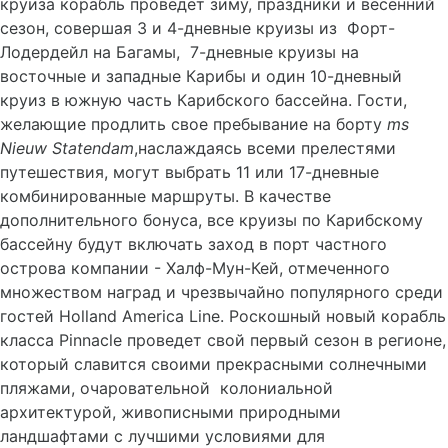
круиза корабль проведет зиму, праздники и весенний
сезон, совершая 3 и 4-дневные круизы из Форт-
Лодердейл на Багамы, 7-дневные круизы на
восточные и западные Карибы и один 10-дневный
круиз в южную часть Карибского бассейна. Гости,
желающие продлить свое пребывание на борту
ms
Nieuw
Statendam
,наслаждаясь всеми прелестями
путешествия, могут выбрать 11 или 17-дневные
комбинированные маршруты. В качестве
дополнительного бонуса, все круизы по Карибскому
бассейну будут включать заход в порт частного
острова компании - Халф-Мун-Кей, отмеченного
множеством наград и чрезвычайно популярного среди
гостей Holland America Line. Роскошный новый корабль
класса Pinnacle проведет свой первый сезон в регионе,
который славится своими прекрасными солнечными
пляжами, очаровательной колониальной
архитектурой, живописными природными
ландшафтами с лучшими условиями для