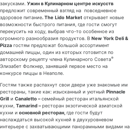
закусками.
Ужин в Кулинарном центре искусств
предложит современный взгляд на повседневное
здоровое питание
.
The
Lido
Market
открывает новые
возможности быстрого питания, где гости смогут
перекусить на ходу, выбрав что-то особенное из
огромного разнообразия продуктов. В
New
York
Deli
&
Pizza
гостям предложат большой ассортимент
домашней пиццы, один из которых готовится по
®
авторскому рецепту члена Кулинарного Совета
Элизабет Фолкнер, занявшей первое место на
конкурсе пиццы в Неаполе.
Гостям также распахнут свои двери уже знакомые им
рестораны, такие как: изысканный и уютный
Pinnacle
Grill
и
Canaletto
–
семейный ресторан итальянской
кухни,
Tamarind
–
ресторан экзотической азиатской
кухни и
основной ресторан,
где гости будут
наслаждаться высокой кухней в двухуровневом
интерьере с захватывающими панорамными видами на