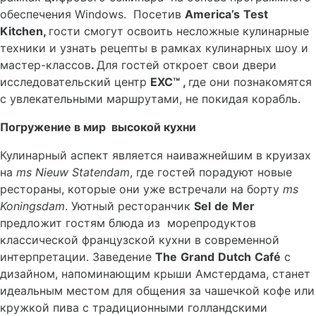
обеспечения Windows. Посетив
America
’
s
Test
Kitchen
,
гости смогут освоить несложные кулинарные
техники и узнать рецепты в рамках кулинарных шоу и
мастер-классов
.
Для гостей откроет свои двери
исследовательский центр
EXC
™ ,
где они познакомятся
с увлекательными маршрутами, не покидая корабль.
Погружение в мир высокой кухни
Кулинарный аспект является наиважнейшим в круизах
на
ms
Nieuw
Statendam
, где гостей порадуют новые
рестораны, которые они уже встречали на борту
ms
Koningsdam
. Уютный ресторанчик
Sel
de
Mer
предложит гостям блюда из морепродуктов
классической французской кухни в современной
интерпретации. Заведение
The
Grand
Dutch
Caf
é
с
дизайном, напоминающим крыши Амстердама, станет
идеальным местом для общения за чашечкой кофе или
кружкой пива с традиционными голландскими