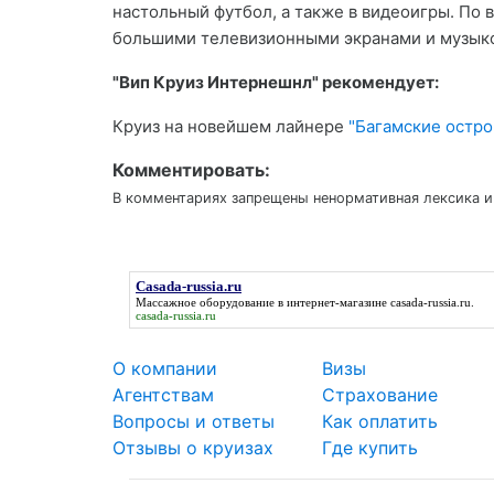
настольный футбол, а также в видеоигры. По 
большими телевизионными экранами и музык
"Вип Круиз Интернешнл" рекомендует:
Круиз на новейшем лайнере
"Багамские остро
Комментировать:
В комментариях запрещены ненормативная лексика и
Casada-russia.ru
Массажное оборудование в интернет-магазине
casada-russia.ru
.
casada-russia.ru
О компании
Визы
Агентствам
Страхование
Вопросы и ответы
Как оплатить
Отзывы о круизах
Где купить