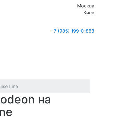
Москва
Киев
+7 (985)
199-0-888
Где купить
Новости
ise Line
lodeon на
ine