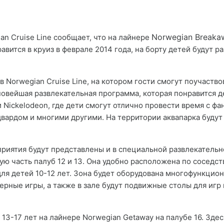
Norwegian Breaka
n Cruise Line сообщает, что на лайнере
авится в круиз в феврале 2014 года, на борту детей будут 
в Norwegian Cruise Line, на котором гости смогут поучаств
новейшая развлекательная программа, которая понравится д
и Nickelodeon, где дети смогут отлично провести время с ф
двардом и многими другими. На территории аквапарка будут
иятия будут представлены и в специальной развлекательно
ую часть палуб 12 и 13. Она удобно расположена по соседст
для детей 10-12 лет. Зона будет оборудована многофункцио
терные игры, а также в зале будут подвижные столы для игр
 13-17 лет на лайнере Norwegian Getaway на палубе 16. Здес