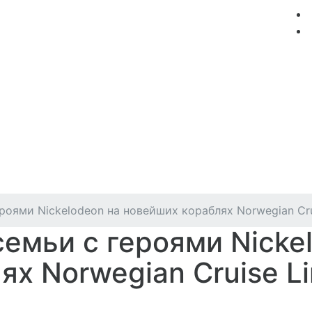
мация
Круизные компании
Лучшие предложения
роями Nickelodeon на новейших кораблях Norwegian Cru
емьи с героями Nicke
х Norwegian Cruise L