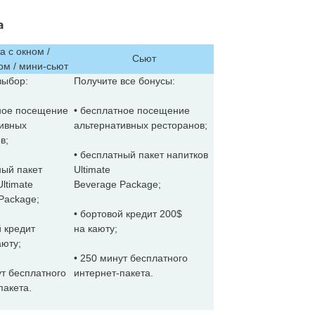
а
а с окном /
Сьют
ом / мини-сьют
выбор:
Получите все бонусы:
ное посещение
• бесплатное посещение
тивных
альтернативных ресторанов;
в;
• бесплатный пакет напитков
ный пакет
Ultimate
ltimate
Beverage Package;
Package;
• бортовой кредит 200$
й кредит
на каюту;
аюту;
• 250 минут бесплатного
ут бесплатного
интернет-пакета.
пакета.