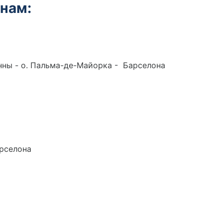
енам:
анны - о. Пальма-де-Майорка - Барселона
арселона