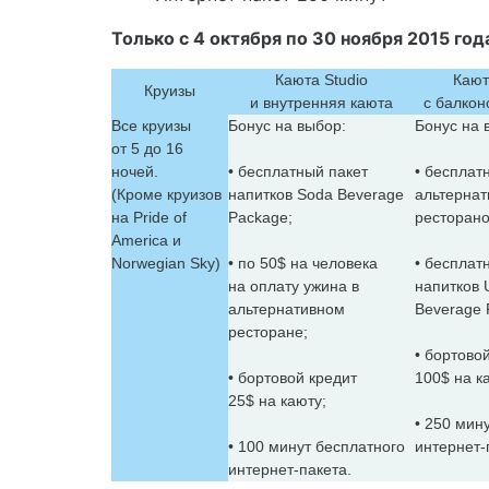
Только с 4 октября по 30 ноября 2015 год
Каюта Studio
Кают
Круизы
и внутренняя каюта
с балкон
Все круизы
Бонус на выбор:
Бонус на 
от 5 до 16
ночей.
• бесплатный пакет
• бесплат
(Кроме круизов
напитков Soda Beverage
альтерна
на Pride of
Package;
ресторано
America и
Norwegian Sky)
• по 50$ на человека
• бесплат
на оплату ужина в
напитков U
альтернативном
Beverage 
ресторане;
• бортово
• бортовой кредит
100$ на к
25$ на каюту;
• 250 мин
• 100 минут бесплатного
интернет-
интернет-пакета.