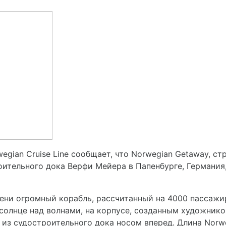
gian Cruise Line сообщает, что Norwegian Getaway, ст
роительного дока Верфи Мейера в Папенбурге, Германия
мени огромный корабль, рассчитанный на 4000 пассаж
 солнце над волнами, на корпусе, созданным художник
 из судостроительного дока носом вперед. Длина Norwe