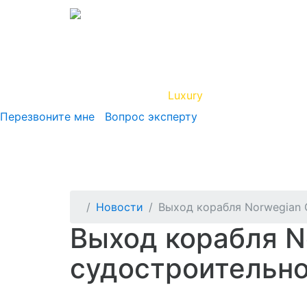
Вип Круиз
Luxury
Полезная инфор
Перезвоните мне
Вопрос эксперту
Новости
Выход корабля Norwegian 
Выход корабля N
судостроительно