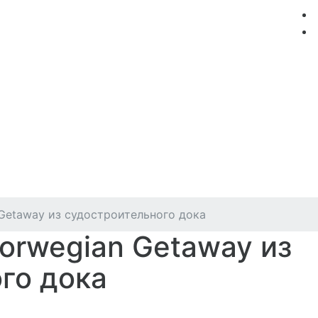
мация
Круизные компании
Лучшие предложения
Getaway из судостроительного дока
orwegian Getaway из
го дока