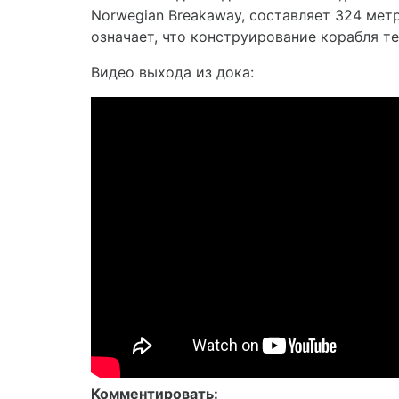
Norwegian Breakaway, составляет 324 метр
означает, что конструирование корабля т
Видео выхода из дока:
Комментировать: