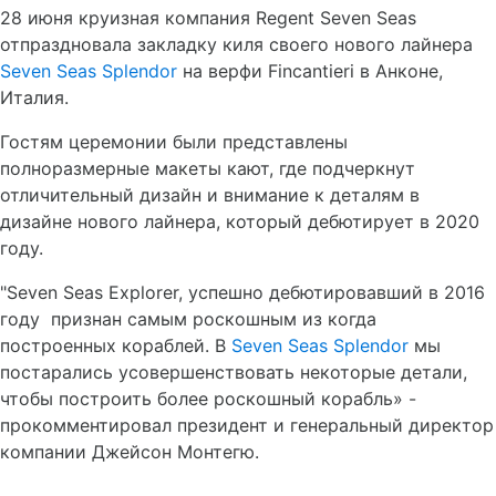
28
июня
круизная
компания
Regent Seven Seas
отпраздновала
закладку
киля
своего
нового
лайнера
Seven Seas Splendor
на
верфи
Fincantieri
в
Анконе
,
Италия
.
Гостям церемонии были представлены
полноразмерные макеты кают, где подчеркнут
отличительный дизайн и внимание к деталям в
дизайне нового лайнера, который дебютирует в 2020
году.
"Seven Seas Explorer, успешно дебютировавший в 2016
году
признан самым роскошным из когда
построенных кораблей. В
Seven
Seas
Splendor
мы
постарались усовершенствовать некоторые детали,
чтобы построить более роскошный корабль» -
прокомментировал президент и генеральный директор
компании Джейсон Монтегю.